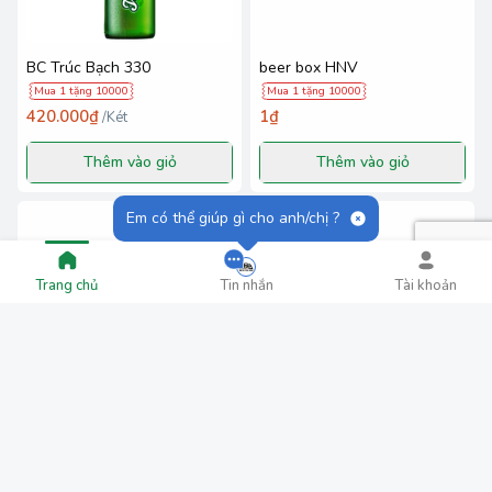
BC Trúc Bạch 330
beer box HNV
Mua 1 tặng 10000
Mua 1 tặng 10000
420.000₫
1₫
/
Két
Thêm vào giỏ
Thêm vào giỏ
Em có thể giúp gì cho anh/chị ?
Trang chủ
Tin nhắn
Tài khoản
Beer box Mix
beer box premium
Mua 1 tặng 10000
Mua 1 tặng 10000
1₫
1₫