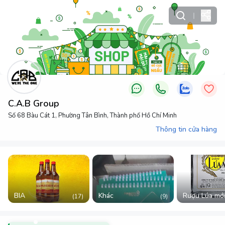
C.A.B Group
Số 68 Bàu Cát 1, Phường Tân Bình, Thành phố Hồ Chí Minh
Thông tin cửa hàng
BIA
Khác
Rượu Lúa mớ
(
17
)
(
9
)